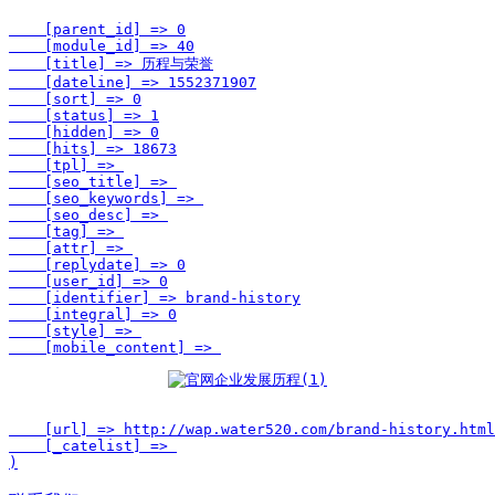
    [parent_id] => 0

    [module_id] => 40

    [title] => 历程与荣誉

    [dateline] => 1552371907

    [sort] => 0

    [status] => 1

    [hidden] => 0

    [hits] => 18673

    [tpl] => 

    [seo_title] => 

    [seo_keywords] => 

    [seo_desc] => 

    [tag] => 

    [attr] => 

    [replydate] => 0

    [user_id] => 0

    [identifier] => brand-history

    [integral] => 0

    [style] => 

    [mobile_content] => 
    [url] => http://wap.water520.com/brand-history.html

    [_catelist] => 
