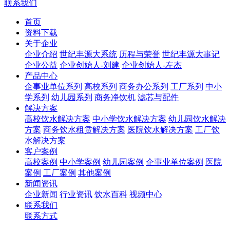
联系我们
首页
资料下载
关于企业
企业介绍
世纪丰源大系统
历程与荣誉
世纪丰源大事记
企业公益
企业创始人-刘建
企业创始人-左杰
产品中心
企事业单位系列
高校系列
商务办公系列
工厂系列
中小
学系列
幼儿园系列
商务净饮机
滤芯与配件
解决方案
高校饮水解决方案
中小学饮水解决方案
幼儿园饮水解决
方案
商务饮水租赁解决方案
医院饮水解决方案
工厂饮
水解决方案
客户案例
高校案例
中小学案例
幼儿园案例
企事业单位案例
医院
案例
工厂案例
其他案例
新闻资讯
企业新闻
行业资讯
饮水百科
视频中心
联系我们
联系方式