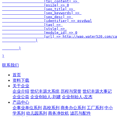
                    [tpl_content] => 

                    [psize] => 0

                    [seo_title] => 

                    [seo_keywords] => 

                    [seo_desc] => 

                    [identifier] => qsydwal

                    [tag] => 

                    [style] => 

                    [module_id] => 0

                    [url] => http://wap.water520.com/ca
                )

        )

联系我们
首页
资料下载
关于企业
企业介绍
世纪丰源大系统
历程与荣誉
世纪丰源大事记
企业公益
企业创始人-刘建
企业创始人-左杰
产品中心
企事业单位系列
高校系列
商务办公系列
工厂系列
中小
学系列
幼儿园系列
商务净饮机
滤芯与配件