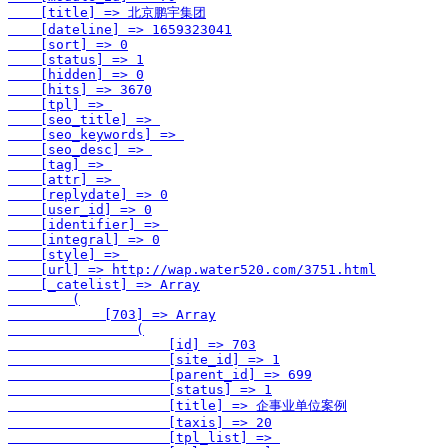
    [title] => 北京鹏宇集团

    [dateline] => 1659323041

    [sort] => 0

    [status] => 1

    [hidden] => 0

    [hits] => 3670

    [tpl] => 

    [seo_title] => 

    [seo_keywords] => 

    [seo_desc] => 

    [tag] => 

    [attr] => 

    [replydate] => 0

    [user_id] => 0

    [identifier] => 

    [integral] => 0

    [style] => 

    [url] => http://wap.water520.com/3751.html

    [_catelist] => Array

        (

            [703] => Array

                (

                    [id] => 703

                    [site_id] => 1

                    [parent_id] => 699

                    [status] => 1

                    [title] => 企事业单位案例

                    [taxis] => 20

                    [tpl_list] => 
