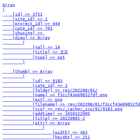
Array

(

    [id] => 3751

    [site_id] => 1

    [project_id] => 444

    [cate_id] => 703

    [shuxing] => 

    [diqu] => Array

        (

            [val] => 14

            [title] => 北京

            [type] => opt

        )

    [thumb] => Array

        (

            [id] => 9183

            [cate_id] => 1

            [folder] => res/202208/01/

            [name] => f3ccf43e69052fdf.png

            [ext] => png

            [filename] => res/202208/01/f3ccf43e69052fd
            [ico] => res/_cache/_ico/91/9183.png

            [addtime] => 1659322995

            [title] => 20220801-2

            [attr] => Array

                (

                    [width] => 363

                    [height] => 251
