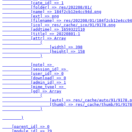
            [cate_id] => 1

            [folder] => res/202208/01/

            [name] => 184f2cb12e4cc94d.png

            [ext] => png

            [filename] => res/202208/01/184f2cb12e4cc94
            [ico] => res/_cache/_ico/91/9178.png

            [addtime] => 1659322110

            [title] => 20220801-1

            [attr] => Array

                (

                    [width] => 398

                    [height] => 158

                )

            [note] => 

            [session_id] => 

            [user_id] => 0

            [download] => 0

            [admin_id] => 1

            [mime_type] => 

            [gd] => Array

                (

                    [auto] => res/_cache/auto/91/9178.p
                    [thumb] => res/_cache/thumb/91/9178
                )

        )

    [parent_id] => 0

    [module_id] => 79
