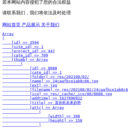
若本网站内容侵犯了您的合法权益
请联系我们，我们将依法及时处理
网站首页
产品展示
关于我们
Array

(

    [id] => 3594

    [site_id] => 1

    [project_id] => 447

    [cate_id] => 709

    [thumb] => Array

        (

            [id] => 8088

            [cate_id] => 1

            [folder] => res/202108/02/

            [name] => 24caafbce1ab8c66.jpg

            [ext] => jpg

            [filename] => res/202108/02/24caafbce1ab8c6
            [ico] => res/_cache/_ico/80/8088.jpg

            [addtime] => 1627896922

            [title] => 直饮机未来趋势

            [attr] => Array

                (

                    [width] => 398

                    [height] => 158

                )
