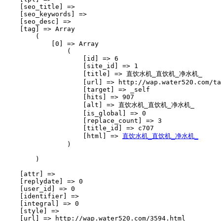
    [seo_title] => 

    [seo_keywords] => 

    [seo_desc] => 

    [tag] => Array

        (

            [0] => Array

                (

                    [id] => 6

                    [site_id] => 1

                    [title] => 直饮水机_直饮机_净水机_

                    [url] => http://wap.water520.com/ta
                    [target] => _self

                    [hits] => 907

                    [alt] => 直饮水机_直饮机_净水机_

                    [is_global] => 0

                    [replace_count] => 3

                    [title_id] => c707

                    [html] => 
直饮水机_直饮机_净水机_
                )

        )

    [attr] => 

    [replydate] => 0

    [user_id] => 0

    [identifier] => 

    [integral] => 0

    [style] => 

    [url] => http://wap.water520.com/3594.html
