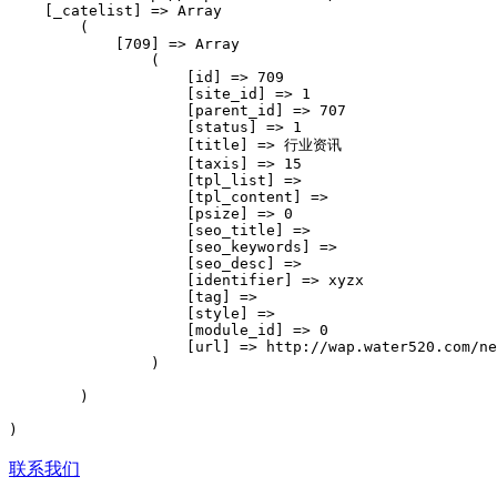
    [_catelist] => Array

        (

            [709] => Array

                (

                    [id] => 709

                    [site_id] => 1

                    [parent_id] => 707

                    [status] => 1

                    [title] => 行业资讯

                    [taxis] => 15

                    [tpl_list] => 

                    [tpl_content] => 

                    [psize] => 0

                    [seo_title] => 

                    [seo_keywords] => 

                    [seo_desc] => 

                    [identifier] => xyzx

                    [tag] => 

                    [style] => 

                    [module_id] => 0

                    [url] => http://wap.water520.com/ne
                )

        )

联系我们