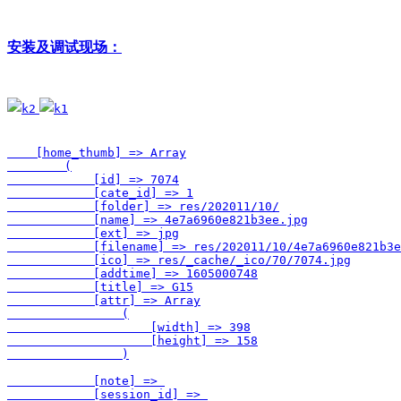
安装及调试现场：
    [home_thumb] => Array

        (

            [id] => 7074

            [cate_id] => 1

            [folder] => res/202011/10/

            [name] => 4e7a6960e821b3ee.jpg

            [ext] => jpg

            [filename] => res/202011/10/4e7a6960e821b3e
            [ico] => res/_cache/_ico/70/7074.jpg

            [addtime] => 1605000748

            [title] => G15

            [attr] => Array

                (

                    [width] => 398

                    [height] => 158

                )

            [note] => 

            [session_id] => 
