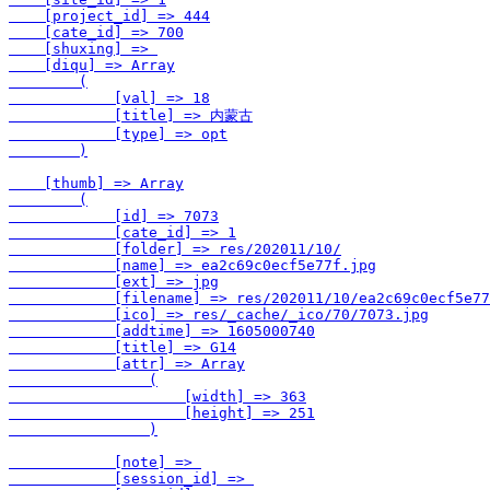
    [project_id] => 444

    [cate_id] => 700

    [shuxing] => 

    [diqu] => Array

        (

            [val] => 18

            [title] => 内蒙古

            [type] => opt

        )

    [thumb] => Array

        (

            [id] => 7073

            [cate_id] => 1

            [folder] => res/202011/10/

            [name] => ea2c69c0ecf5e77f.jpg

            [ext] => jpg

            [filename] => res/202011/10/ea2c69c0ecf5e77
            [ico] => res/_cache/_ico/70/7073.jpg

            [addtime] => 1605000740

            [title] => G14

            [attr] => Array

                (

                    [width] => 363

                    [height] => 251

                )

            [note] => 

            [session_id] => 
