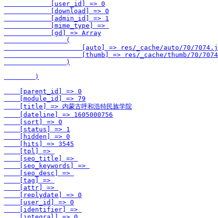
            [user_id] => 0

            [download] => 0

            [admin_id] => 1

            [mime_type] => 

            [gd] => Array

                (

                    [auto] => res/_cache/auto/70/7074.j
                    [thumb] => res/_cache/thumb/70/7074
                )

        )

    [parent_id] => 0

    [module_id] => 79

    [title] => 内蒙古呼和浩特民族学院

    [dateline] => 1605000756

    [sort] => 0

    [status] => 1

    [hidden] => 0

    [hits] => 3545

    [tpl] => 

    [seo_title] => 

    [seo_keywords] => 

    [seo_desc] => 

    [tag] => 

    [attr] => 

    [replydate] => 0

    [user_id] => 0

    [identifier] => 

    [integral] => 0
