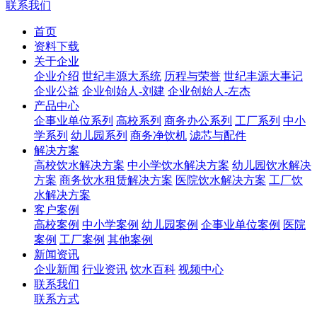
联系我们
首页
资料下载
关于企业
企业介绍
世纪丰源大系统
历程与荣誉
世纪丰源大事记
企业公益
企业创始人-刘建
企业创始人-左杰
产品中心
企事业单位系列
高校系列
商务办公系列
工厂系列
中小
学系列
幼儿园系列
商务净饮机
滤芯与配件
解决方案
高校饮水解决方案
中小学饮水解决方案
幼儿园饮水解决
方案
商务饮水租赁解决方案
医院饮水解决方案
工厂饮
水解决方案
客户案例
高校案例
中小学案例
幼儿园案例
企事业单位案例
医院
案例
工厂案例
其他案例
新闻资讯
企业新闻
行业资讯
饮水百科
视频中心
联系我们
联系方式