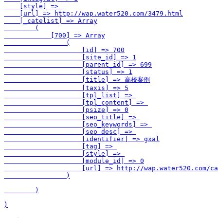
    [style] => 

    [url] => http://wap.water520.com/3479.html

    [_catelist] => Array

        (

            [700] => Array

                (

                    [id] => 700

                    [site_id] => 1

                    [parent_id] => 699

                    [status] => 1

                    [title] => 高校案例

                    [taxis] => 5

                    [tpl_list] => 

                    [tpl_content] => 

                    [psize] => 0

                    [seo_title] => 

                    [seo_keywords] => 

                    [seo_desc] => 

                    [identifier] => gxal

                    [tag] => 

                    [style] => 

                    [module_id] => 0

                    [url] => http://wap.water520.com/ca
                )

        )
