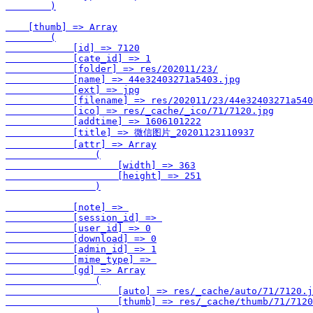
        )

    [thumb] => Array

        (

            [id] => 7120

            [cate_id] => 1

            [folder] => res/202011/23/

            [name] => 44e32403271a5403.jpg

            [ext] => jpg

            [filename] => res/202011/23/44e32403271a540
            [ico] => res/_cache/_ico/71/7120.jpg

            [addtime] => 1606101222

            [title] => 微信图片_20201123110937

            [attr] => Array

                (

                    [width] => 363

                    [height] => 251

                )

            [note] => 

            [session_id] => 

            [user_id] => 0

            [download] => 0

            [admin_id] => 1

            [mime_type] => 

            [gd] => Array

                (

                    [auto] => res/_cache/auto/71/7120.j
                    [thumb] => res/_cache/thumb/71/7120
                )
