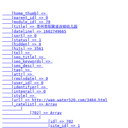
    [home_thumb] => 

    [parent_id] => 0

    [module_id] => 79

    [title] => 贵州贵阳聚道连锁幼儿园

    [dateline] => 1602749665

    [sort] => 0

    [status] => 1

    [hidden] => 0

    [hits] => 3561

    [tpl] => 

    [seo_title] => 

    [seo_keywords] => 

    [seo_desc] => 

    [tag] => 

    [attr] => 

    [replydate] => 0

    [user_id] => 0

    [identifier] => 

    [integral] => 0

    [style] => 

    [url] => http://wap.water520.com/3464.html

    [_catelist] => Array

        (

            [702] => Array

                (

                    [id] => 702

                    [site_id] => 1
