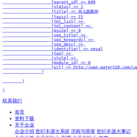
                    [parent_id] => 699

                    [status] => 1

                    [title] => 幼儿园案例

                    [taxis] => 15

                    [tpl_list] => 

                    [tpl_content] => 

                    [psize] => 0

                    [seo_title] => 

                    [seo_keywords] => 

                    [seo_desc] => 

                    [identifier] => yeyal

                    [tag] => 

                    [style] => 

                    [module_id] => 0

                    [url] => http://wap.water520.com/ca
                )

        )

联系我们
首页
资料下载
关于企业
企业介绍
世纪丰源大系统
历程与荣誉
世纪丰源大事记