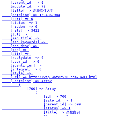
    [parent_id] => 0

    [module_id] => 79

    [title] => 新疆喀什大学

    [dateline] => 1594367984

    [sort] => 0

    [status] => 1

    [hidden] => 0

    [hits] => 3422

    [tpl] => 

    [seo_title] => 

    [seo_keywords] => 

    [seo_desc] => 

    [tag] => 

    [attr] => 

    [replydate] => 0

    [user_id] => 0

    [identifier] => 

    [integral] => 0

    [style] => 

    [url] => http://wap.water520.com/3403.html

    [_catelist] => Array

        (

            [700] => Array

                (

                    [id] => 700

                    [site_id] => 1

                    [parent_id] => 699

                    [status] => 1

                    [title] => 高校案例
