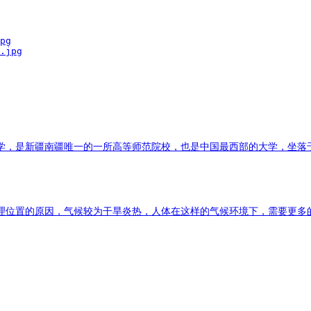
pg

.jpg

学，是新疆南疆唯一的一所高等师范院校，也是中国最西部的大学，坐落
理位置的原因，气候较为干旱炎热，人体在这样的气候环境下，需要更多