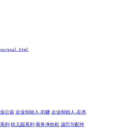
se/gxal.html

业公益
企业创始人-刘建
企业创始人-左杰
系列
幼儿园系列
商务净饮机
滤芯与配件