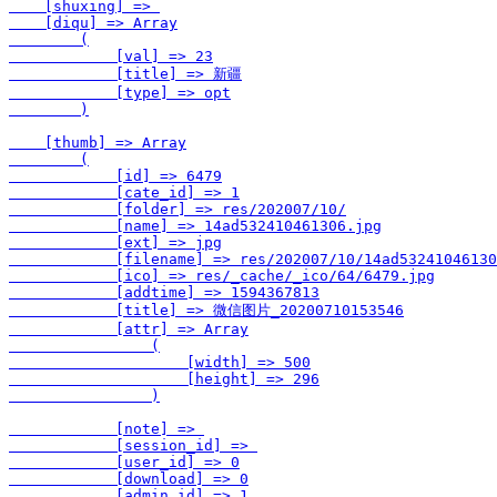
    [shuxing] => 

    [diqu] => Array

        (

            [val] => 23

            [title] => 新疆

            [type] => opt

        )

    [thumb] => Array

        (

            [id] => 6479

            [cate_id] => 1

            [folder] => res/202007/10/

            [name] => 14ad532410461306.jpg

            [ext] => jpg

            [filename] => res/202007/10/14ad53241046130
            [ico] => res/_cache/_ico/64/6479.jpg

            [addtime] => 1594367813

            [title] => 微信图片_20200710153546

            [attr] => Array

                (

                    [width] => 500

                    [height] => 296

                )

            [note] => 

            [session_id] => 

            [user_id] => 0

            [download] => 0

            [admin_id] => 1
