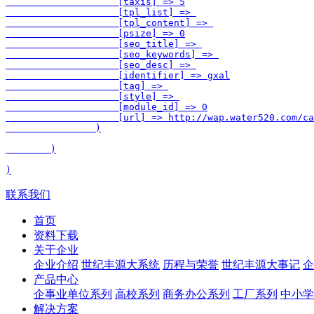
                    [taxis] => 5

                    [tpl_list] => 

                    [tpl_content] => 

                    [psize] => 0

                    [seo_title] => 

                    [seo_keywords] => 

                    [seo_desc] => 

                    [identifier] => gxal

                    [tag] => 

                    [style] => 

                    [module_id] => 0

                    [url] => http://wap.water520.com/ca
                )

        )

联系我们
首页
资料下载
关于企业
企业介绍
世纪丰源大系统
历程与荣誉
世纪丰源大事记
企
产品中心
企事业单位系列
高校系列
商务办公系列
工厂系列
中小学
解决方案