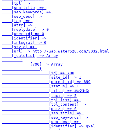
    [tpl] => 

    [seo_title] => 

    [seo_keywords] => 

    [seo_desc] => 

    [tag] => 

    [attr] => 

    [replydate] => 0

    [user_id] => 0

    [identifier] => 

    [integral] => 0

    [style] => 

    [url] => http://wap.water520.com/3032.html

    [_catelist] => Array

        (

            [700] => Array

                (

                    [id] => 700

                    [site_id] => 1

                    [parent_id] => 699

                    [status] => 1

                    [title] => 高校案例

                    [taxis] => 5

                    [tpl_list] => 

                    [tpl_content] => 

                    [psize] => 0

                    [seo_title] => 

                    [seo_keywords] => 

                    [seo_desc] => 

                    [identifier] => gxal
